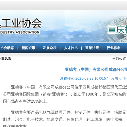
|
协会动态
|
新闻资讯
|
发展论坛
|
人才技术
|
政策法规
|
行业标准
企业风采
当前位置：
亚德客（中国）有限公司成都分公
发布时间: 2025-08-22 10:06:57 发布人: 
亚德客（中国）有限公司成都分公司
位于四川成都郫都区现代工业
公司
亚德客国际集团（
简称
“亚德客”）
‌，创立于
1988
年，是全球知名的
国市场占有率达
25%
以上
。
亚德客
主要产品包括气源处理元件、控制元件、执行元件、辅助元
制造、冶金、电子技术、轨道交通、环保处理、轻工纺织、医疗器械、
能化解决方案。