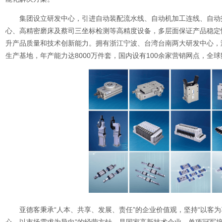
集团设立研发中心，引进自动装配流水线、自动机加工连线、自动
心、高精密磨床及蔡司三坐标检测等高精度设备，多层面保证产品稳定
升产品质量和技术创新能力。拥有浙江宁波、台湾台南两大研发中心，
生产基地，
年产能力达
8000
万件套
，
国内设有
100
余家营销网点，全球
亚德客秉承
“人本、共享、发展、责任”的企业价值观，坚持“以客为